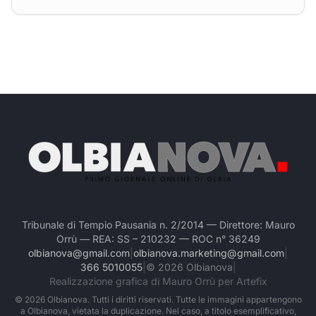
Tribunale di Tempio Pausania n. 2/2014 — Direttore: Mauro
Orrù — REA: SS – 210232 — ROC n° 36249
olbianova@gmail.com
|
olbianova.marketing@gmail.com
|
366 5010055
|
©
2026
Olbianova
|
Realizzazione grafica di Mauro Orrù per Artefix
©
2026
Olbianova. Tutti i diritti riservati. Tutte le immagini appartengono
a Olbianova, vietata la duplicazione. Nel caso, a titolo esemplificativo,