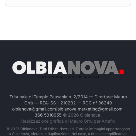
Tribunale di Tempio Pausania n. 2/2014 — Direttore: Mauro
Orrù — REA: SS – 210232 — ROC n° 36249
olbianova@gmail.com
|
olbianova.marketing@gmail.com
|
366 5010055
|
©
2026
Olbianova
|
Realizzazione grafica di Mauro Orrù per Artefix
©
2026
Olbianova. Tutti i diritti riservati. Tutte le immagini appartengono
a Olbianova, vietata la duplicazione. Nel caso, a titolo esemplificativo,