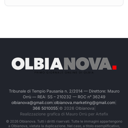
Tribunale di Tempio Pausania n. 2/2014 — Direttore: Mauro
Orrù — REA: SS – 210232 — ROC n° 36249
olbianova@gmail.com
|
olbianova.marketing@gmail.com
|
366 5010055
|
©
2026
Olbianova
|
Realizzazione grafica di Mauro Orrù per Artefix
©
2026
Olbianova. Tutti i diritti riservati. Tutte le immagini appartengono
a Olbianova, vietata la duplicazione. Nel caso, a titolo esemplificativo,