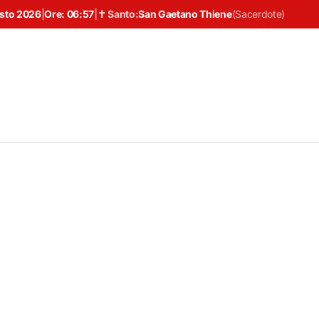
osto 2026
|
Ore:
06:57
|
✝ Santo:
San Gaetano Thiene
(
Sacerdote
)