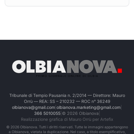
Tribunale di Tempio Pausania n. 2/2014 — Direttore: Mauro
Orrù — REA: SS – 210232 — ROC n° 36249
olbianova@gmail.com
|
olbianova.marketing@gmail.com
|
366 5010055
|
©
2026
Olbianova
|
Realizzazione grafica di Mauro Orrù per Artefix
©
2026
Olbianova. Tutti i diritti riservati. Tutte le immagini appartengono
a Olbianova, vietata la duplicazione. Nel caso, a titolo esemplificativo,