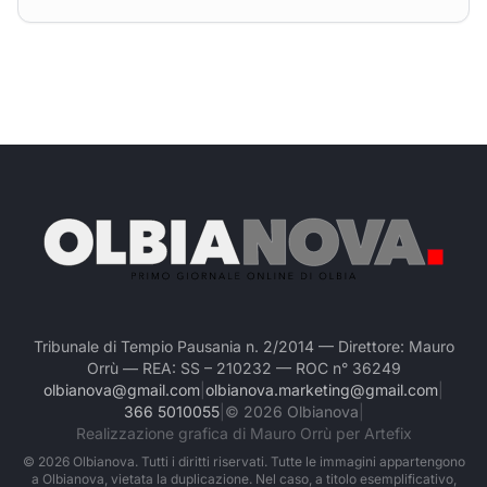
Tribunale di Tempio Pausania n. 2/2014 — Direttore: Mauro
Orrù — REA: SS – 210232 — ROC n° 36249
olbianova@gmail.com
|
olbianova.marketing@gmail.com
|
366 5010055
|
©
2026
Olbianova
|
Realizzazione grafica di Mauro Orrù per Artefix
©
2026
Olbianova. Tutti i diritti riservati. Tutte le immagini appartengono
a Olbianova, vietata la duplicazione. Nel caso, a titolo esemplificativo,