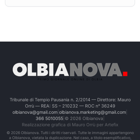
Tribunale di Tempio Pausania n. 2/2014 — Direttore: Mauro
Orrù — REA: SS – 210232 — ROC n° 36249
olbianova@gmail.com
|
olbianova.marketing@gmail.com
|
366 5010055
|
©
2026
Olbianova
|
Realizzazione grafica di Mauro Orrù per Artefix
©
2026
Olbianova. Tutti i diritti riservati. Tutte le immagini appartengono
a Olbianova, vietata la duplicazione. Nel caso, a titolo esemplificativo,