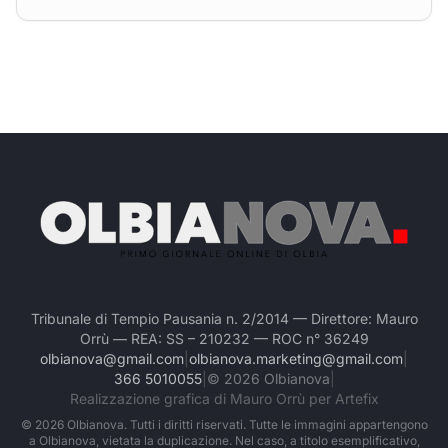
Tribunale di Tempio Pausania n. 2/2014 — Direttore: Mauro
Orrù — REA: SS – 210232 — ROC n° 36249
olbianova@gmail.com
|
olbianova.marketing@gmail.com
|
366 5010055
|
©
2026
Olbianova
|
Realizzazione grafica di Mauro Orrù per Artefix
©
2026
Olbianova. Tutti i diritti riservati. Tutte le immagini appartengono
a Olbianova, vietata la duplicazione. Nel caso, a titolo esemplificativo,