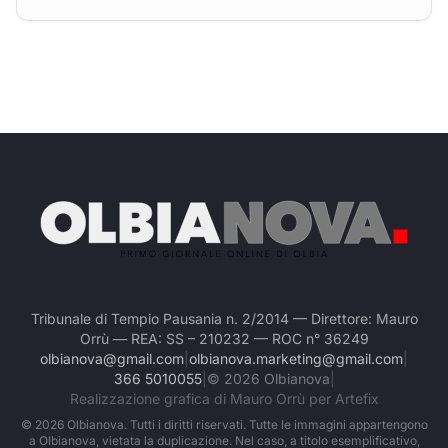
Tribunale di Tempio Pausania n. 2/2014 — Direttore: Mauro
Orrù — REA: SS – 210232 — ROC n° 36249
olbianova@gmail.com
|
olbianova.marketing@gmail.com
|
366 5010055
|
©
2026
Olbianova
|
Realizzazione grafica di Mauro Orrù per Artefix
©
2026
Olbianova. Tutti i diritti riservati. Tutte le immagini appartengono
a Olbianova, vietata la duplicazione. Nel caso, a titolo esemplificativo,