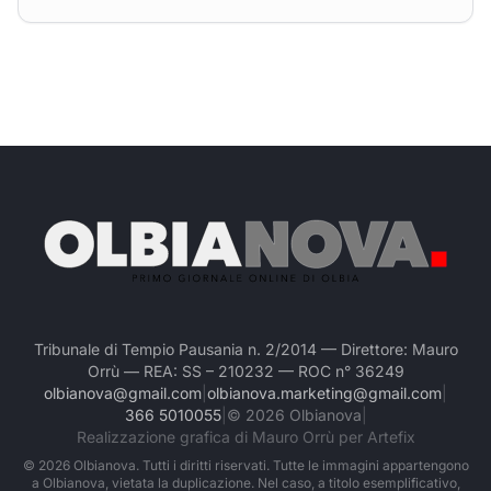
Tribunale di Tempio Pausania n. 2/2014 — Direttore: Mauro
Orrù — REA: SS – 210232 — ROC n° 36249
olbianova@gmail.com
|
olbianova.marketing@gmail.com
|
366 5010055
|
©
2026
Olbianova
|
Realizzazione grafica di Mauro Orrù per Artefix
©
2026
Olbianova. Tutti i diritti riservati. Tutte le immagini appartengono
a Olbianova, vietata la duplicazione. Nel caso, a titolo esemplificativo,