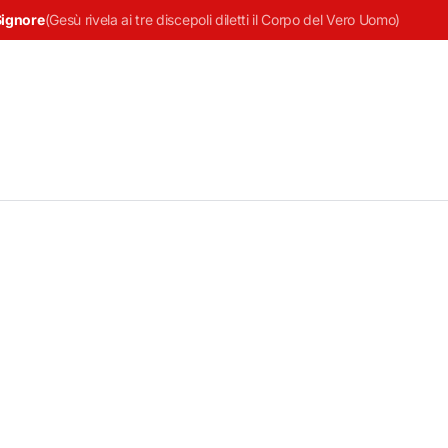
Signore
(
Gesù rivela ai tre discepoli diletti il Corpo del Vero Uomo
)