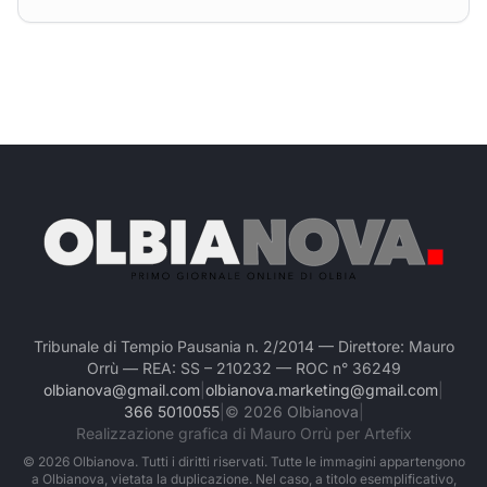
Tribunale di Tempio Pausania n. 2/2014 — Direttore: Mauro
Orrù — REA: SS – 210232 — ROC n° 36249
olbianova@gmail.com
|
olbianova.marketing@gmail.com
|
366 5010055
|
©
2026
Olbianova
|
Realizzazione grafica di Mauro Orrù per Artefix
©
2026
Olbianova. Tutti i diritti riservati. Tutte le immagini appartengono
a Olbianova, vietata la duplicazione. Nel caso, a titolo esemplificativo,