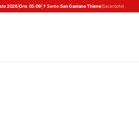
sto 2026
|
Ore:
05:09
|
✝ Santo:
San Gaetano Thiene
(
Sacerdote
)