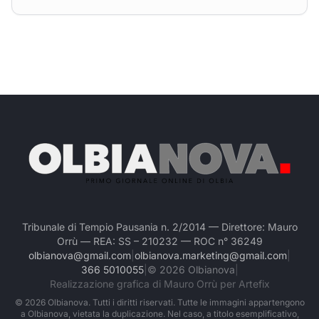
Tribunale di Tempio Pausania n. 2/2014 — Direttore: Mauro
Orrù — REA: SS – 210232 — ROC n° 36249
olbianova@gmail.com
|
olbianova.marketing@gmail.com
|
366 5010055
|
©
2026
Olbianova
|
Realizzazione grafica di Mauro Orrù per Artefix
©
2026
Olbianova. Tutti i diritti riservati. Tutte le immagini appartengono
a Olbianova, vietata la duplicazione. Nel caso, a titolo esemplificativo,