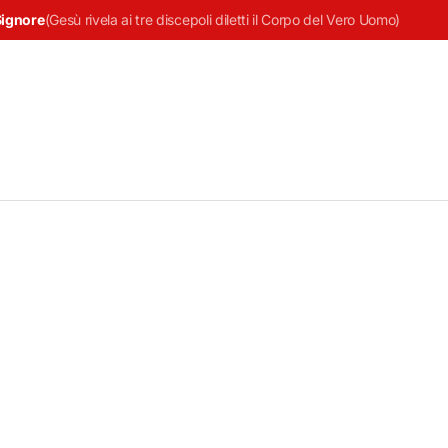
Signore
(
Gesù rivela ai tre discepoli diletti il Corpo del Vero Uomo
)