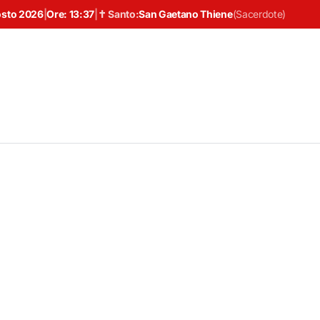
osto 2026
|
Ore:
13:37
|
✝ Santo:
San Gaetano Thiene
(
Sacerdote
)