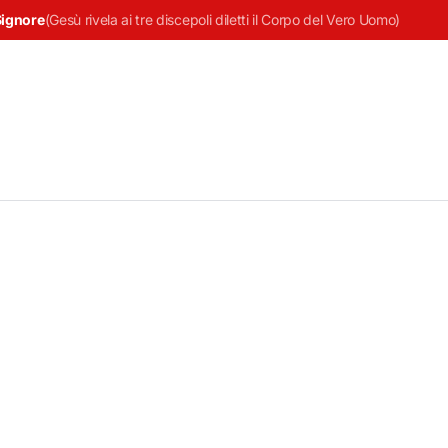
Signore
(
Gesù rivela ai tre discepoli diletti il Corpo del Vero Uomo
)