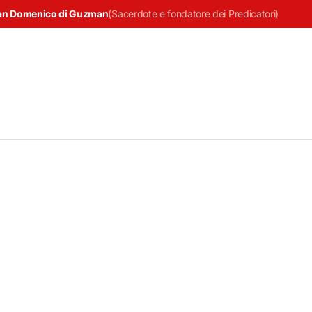
an Domenico di Guzman
(
Sacerdote e fondatore dei Predicatori
)