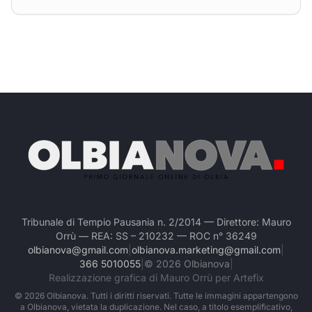
Tribunale di Tempio Pausania n. 2/2014 — Direttore: Mauro
Orrù — REA: SS – 210232 — ROC n° 36249
olbianova@gmail.com
|
olbianova.marketing@gmail.com
|
366 5010055
|
©
2026
Olbianova
|
Realizzazione grafica di Mauro Orrù per Artefix
©
2026
Olbianova. Tutti i diritti riservati. Tutte le immagini appartengono
a Olbianova, vietata la duplicazione. Nel caso, a titolo esemplificativo,