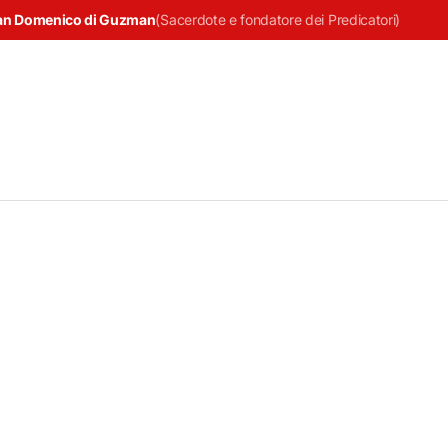
an Domenico di Guzman
(
Sacerdote e fondatore dei Predicatori
)