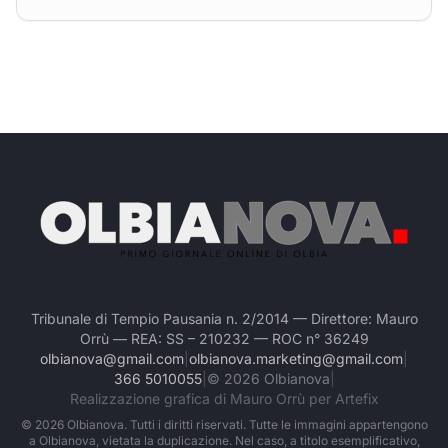
Tribunale di Tempio Pausania n. 2/2014 — Direttore: Mauro
Orrù — REA: SS – 210232 — ROC n° 36249
olbianova@gmail.com
|
olbianova.marketing@gmail.com
|
366 5010055
|
©
2026
Olbianova
|
Realizzazione grafica di Mauro Orrù per Artefix
©
2026
Olbianova. Tutti i diritti riservati. Tutte le immagini appartengono
a Olbianova, vietata la duplicazione. Nel caso, a titolo esemplificativo,