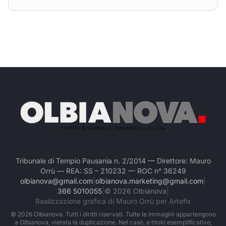
Tribunale di Tempio Pausania n. 2/2014 — Direttore: Mauro
Orrù — REA: SS – 210232 — ROC n° 36249
olbianova@gmail.com
|
olbianova.marketing@gmail.com
|
366 5010055
|
©
2026
Olbianova
|
Realizzazione grafica di Mauro Orrù per Artefix
©
2026
Olbianova. Tutti i diritti riservati. Tutte le immagini appartengono
a Olbianova, vietata la duplicazione. Nel caso, a titolo esemplificativo,