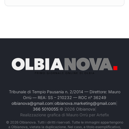
Tribunale di Tempio Pausania n. 2/2014 — Direttore: Mauro
Orrù — REA: SS – 210232 — ROC n° 36249
olbianova@gmail.com
|
olbianova.marketing@gmail.com
|
366 5010055
|
©
2026
Olbianova
|
Realizzazione grafica di Mauro Orrù per Artefix
©
2026
Olbianova. Tutti i diritti riservati. Tutte le immagini appartengono
a Olbianova, vietata la duplicazione. Nel caso, a titolo esemplificativo,