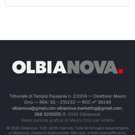
Tribunale di Tempio Pausania n. 2/2014 — Direttore: Mauro
Orrù — REA: SS – 210232 — ROC n° 36249
olbianova@gmail.com
|
olbianova.marketing@gmail.com
|
366 5010055
|
©
2026
Olbianova
|
Realizzazione grafica di Mauro Orrù per Artefix
©
2026
Olbianova. Tutti i diritti riservati. Tutte le immagini appartengono
a Olbianova, vietata la duplicazione. Nel caso, a titolo esemplificativo,