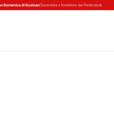
an Domenico di Guzman
(
Sacerdote e fondatore dei Predicatori
)