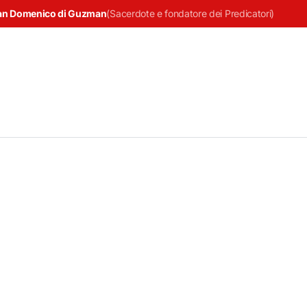
an Domenico di Guzman
(
Sacerdote e fondatore dei Predicatori
)