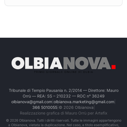
Tribunale di Tempio Pausania n. 2/2014 — Direttore: Mauro
Orrù — REA: SS – 210232 — ROC n° 36249
olbianova@gmail.com
|
olbianova.marketing@gmail.com
|
366 5010055
|
©
2026
Olbianova
|
Realizzazione grafica di Mauro Orrù per Artefix
©
2026
Olbianova. Tutti i diritti riservati. Tutte le immagini appartengono
a Olbianova, vietata la duplicazione. Nel caso, a titolo esemplificativo,