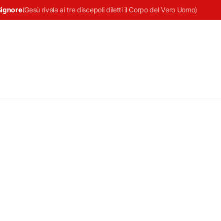
Signore
(
Gesù rivela ai tre discepoli diletti il Corpo del Vero Uomo
)