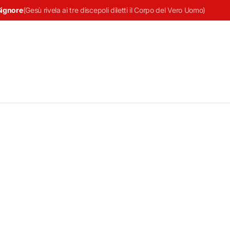
Signore
(
Gesù rivela ai tre discepoli diletti il Corpo del Vero Uomo
)