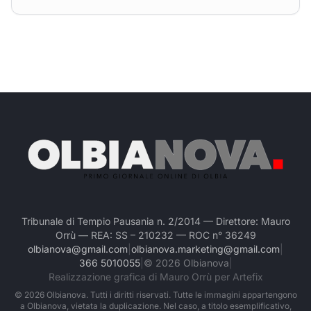
Tribunale di Tempio Pausania n. 2/2014 — Direttore: Mauro
Orrù — REA: SS – 210232 — ROC n° 36249
olbianova@gmail.com
|
olbianova.marketing@gmail.com
|
366 5010055
|
©
2026
Olbianova
|
Realizzazione grafica di Mauro Orrù per Artefix
©
2026
Olbianova. Tutti i diritti riservati. Tutte le immagini appartengono
a Olbianova, vietata la duplicazione. Nel caso, a titolo esemplificativo,