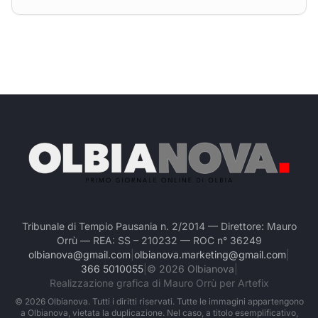
Tribunale di Tempio Pausania n. 2/2014 — Direttore: Mauro
Orrù — REA: SS – 210232 — ROC n° 36249
olbianova@gmail.com
|
olbianova.marketing@gmail.com
|
366 5010055
|
©
2026
Olbianova
|
Realizzazione grafica di Mauro Orrù per Artefix
©
2026
Olbianova. Tutti i diritti riservati. Tutte le immagini appartengono
a Olbianova, vietata la duplicazione. Nel caso, a titolo esemplificativo,