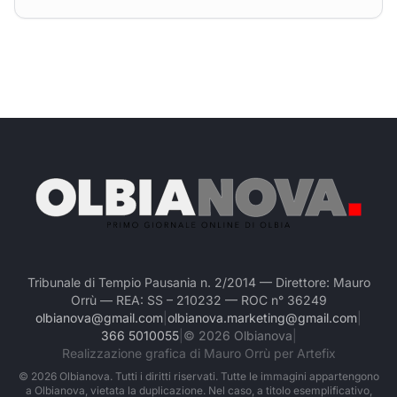
Tribunale di Tempio Pausania n. 2/2014 — Direttore: Mauro
Orrù — REA: SS – 210232 — ROC n° 36249
olbianova@gmail.com
|
olbianova.marketing@gmail.com
|
366 5010055
|
©
2026
Olbianova
|
Realizzazione grafica di Mauro Orrù per Artefix
©
2026
Olbianova. Tutti i diritti riservati. Tutte le immagini appartengono
a Olbianova, vietata la duplicazione. Nel caso, a titolo esemplificativo,