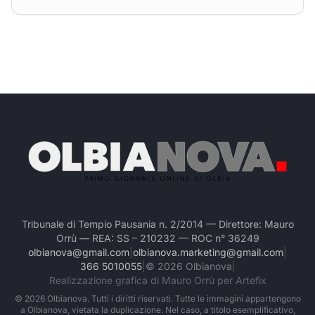
Tribunale di Tempio Pausania n. 2/2014 — Direttore: Mauro
Orrù — REA: SS – 210232 — ROC n° 36249
olbianova@gmail.com
|
olbianova.marketing@gmail.com
|
366 5010055
|
©
2026
Olbianova
|
Realizzazione grafica di Mauro Orrù per Artefix
©
2026
Olbianova. Tutti i diritti riservati. Tutte le immagini appartengono
a Olbianova, vietata la duplicazione. Nel caso, a titolo esemplificativo,