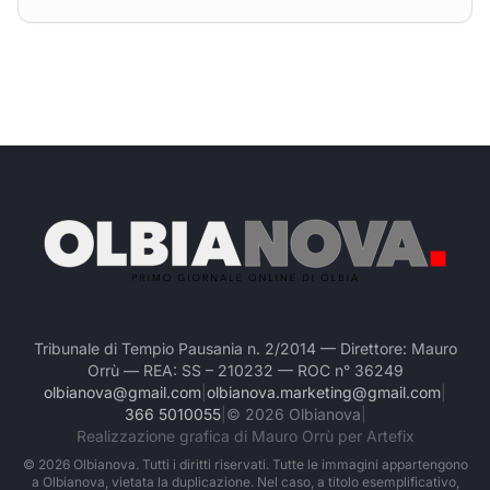
Tribunale di Tempio Pausania n. 2/2014 — Direttore: Mauro
Orrù — REA: SS – 210232 — ROC n° 36249
olbianova@gmail.com
|
olbianova.marketing@gmail.com
|
366 5010055
|
©
2026
Olbianova
|
Realizzazione grafica di Mauro Orrù per Artefix
©
2026
Olbianova. Tutti i diritti riservati. Tutte le immagini appartengono
a Olbianova, vietata la duplicazione. Nel caso, a titolo esemplificativo,