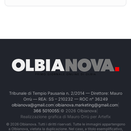
Tribunale di Tempio Pausania n. 2/2014 — Direttore: Mauro
Orrù — REA: SS – 210232 — ROC n° 36249
olbianova@gmail.com
|
olbianova.marketing@gmail.com
|
366 5010055
|
©
2026
Olbianova
|
Realizzazione grafica di Mauro Orrù per Artefix
©
2026
Olbianova. Tutti i diritti riservati. Tutte le immagini appartengono
a Olbianova, vietata la duplicazione. Nel caso, a titolo esemplificativo,