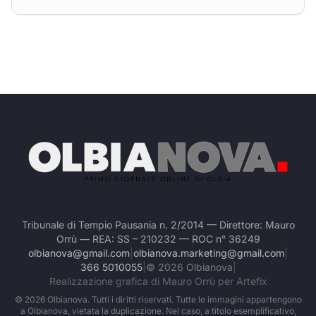
Tribunale di Tempio Pausania n. 2/2014 — Direttore: Mauro
Orrù — REA: SS – 210232 — ROC n° 36249
olbianova@gmail.com
|
olbianova.marketing@gmail.com
|
366 5010055
|
©
2026
Olbianova
|
Realizzazione grafica di Mauro Orrù per Artefix
©
2026
Olbianova. Tutti i diritti riservati. Tutte le immagini appartengono
a Olbianova, vietata la duplicazione. Nel caso, a titolo esemplificativo,