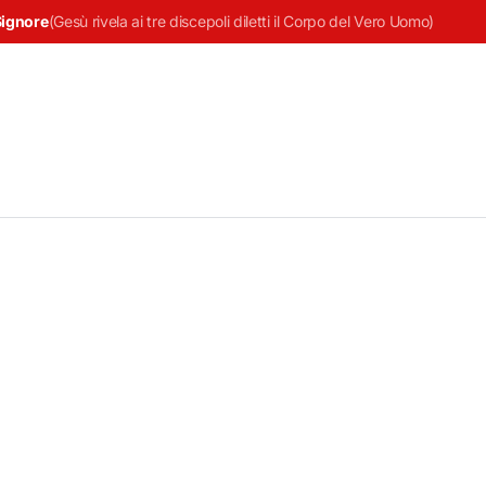
Signore
(
Gesù rivela ai tre discepoli diletti il Corpo del Vero Uomo
)