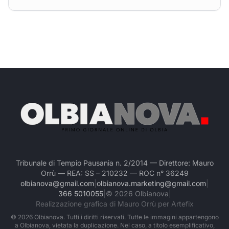
Tribunale di Tempio Pausania n. 2/2014 — Direttore: Mauro
Orrù — REA: SS – 210232 — ROC n° 36249
olbianova@gmail.com
|
olbianova.marketing@gmail.com
|
366 5010055
|
©
2026
Olbianova
|
Realizzazione grafica di Mauro Orrù per Artefix
©
2026
Olbianova. Tutti i diritti riservati. Tutte le immagini appartengono
a Olbianova, vietata la duplicazione. Nel caso, a titolo esemplificativo,