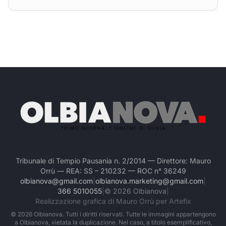
Tribunale di Tempio Pausania n. 2/2014 — Direttore: Mauro
Orrù — REA: SS – 210232 — ROC n° 36249
olbianova@gmail.com
|
olbianova.marketing@gmail.com
|
366 5010055
|
©
2026
Olbianova
|
Realizzazione grafica di Mauro Orrù per Artefix
©
2026
Olbianova. Tutti i diritti riservati. Tutte le immagini appartengono
a Olbianova, vietata la duplicazione. Nel caso, a titolo esemplificativo,