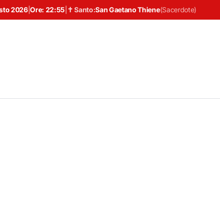
sto 2026
|
Ore:
22:55
|
✝ Santo:
San Gaetano Thiene
(
Sacerdote
)