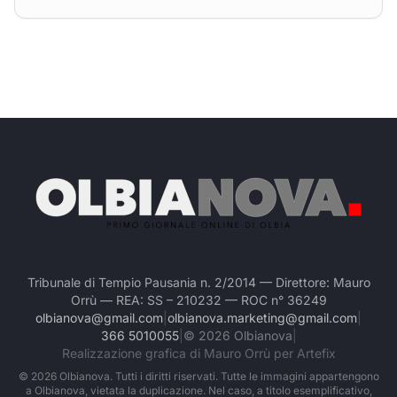
Tribunale di Tempio Pausania n. 2/2014 — Direttore: Mauro
Orrù — REA: SS – 210232 — ROC n° 36249
olbianova@gmail.com
|
olbianova.marketing@gmail.com
|
366 5010055
|
©
2026
Olbianova
|
Realizzazione grafica di Mauro Orrù per Artefix
©
2026
Olbianova. Tutti i diritti riservati. Tutte le immagini appartengono
a Olbianova, vietata la duplicazione. Nel caso, a titolo esemplificativo,