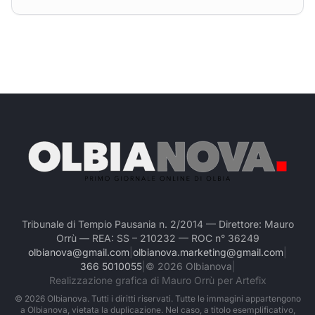
Tribunale di Tempio Pausania n. 2/2014 — Direttore: Mauro
Orrù — REA: SS – 210232 — ROC n° 36249
olbianova@gmail.com
|
olbianova.marketing@gmail.com
|
366 5010055
|
©
2026
Olbianova
|
Realizzazione grafica di Mauro Orrù per Artefix
©
2026
Olbianova. Tutti i diritti riservati. Tutte le immagini appartengono
a Olbianova, vietata la duplicazione. Nel caso, a titolo esemplificativo,