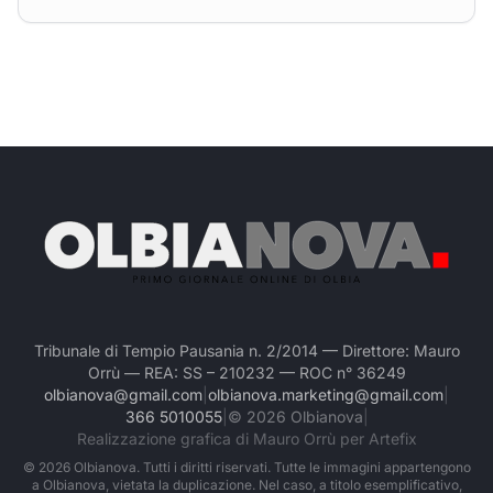
Tribunale di Tempio Pausania n. 2/2014 — Direttore: Mauro
Orrù — REA: SS – 210232 — ROC n° 36249
olbianova@gmail.com
|
olbianova.marketing@gmail.com
|
366 5010055
|
©
2026
Olbianova
|
Realizzazione grafica di Mauro Orrù per Artefix
©
2026
Olbianova. Tutti i diritti riservati. Tutte le immagini appartengono
a Olbianova, vietata la duplicazione. Nel caso, a titolo esemplificativo,