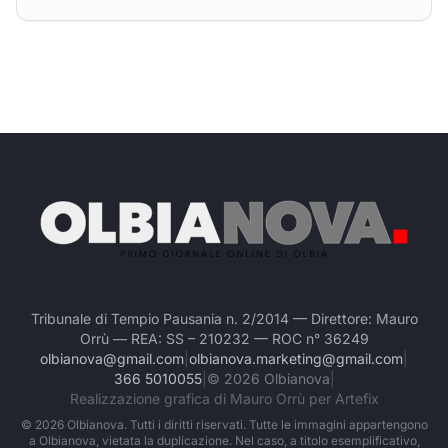
Tribunale di Tempio Pausania n. 2/2014 — Direttore: Mauro
Orrù — REA: SS – 210232 — ROC n° 36249
olbianova@gmail.com
|
olbianova.marketing@gmail.com
|
366 5010055
|
©
2026
Olbianova
|
Realizzazione grafica di Mauro Orrù per Artefix
©
2026
Olbianova. Tutti i diritti riservati. Tutte le immagini appartengono
a Olbianova, vietata la duplicazione. Nel caso, a titolo esemplificativo,