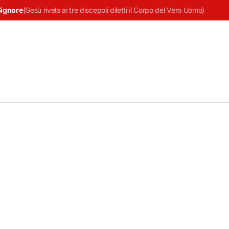
Signore
(
Gesù rivela ai tre discepoli diletti il Corpo del Vero Uomo
)