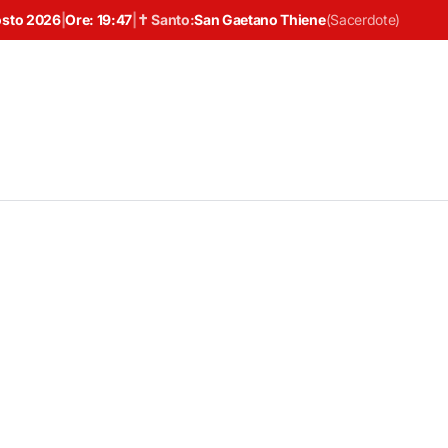
osto 2026
|
Ore:
19:47
|
✝ Santo:
San Gaetano Thiene
(
Sacerdote
)