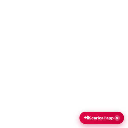
📲
×
Scarica l'app