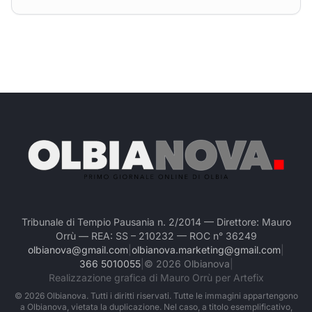
Tribunale di Tempio Pausania n. 2/2014 — Direttore: Mauro
Orrù — REA: SS – 210232 — ROC n° 36249
olbianova@gmail.com
|
olbianova.marketing@gmail.com
|
366 5010055
|
©
2026
Olbianova
|
Realizzazione grafica di Mauro Orrù per Artefix
©
2026
Olbianova. Tutti i diritti riservati. Tutte le immagini appartengono
a Olbianova, vietata la duplicazione. Nel caso, a titolo esemplificativo,