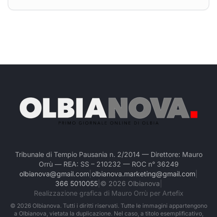
Tribunale di Tempio Pausania n. 2/2014 — Direttore: Mauro
Orrù — REA: SS – 210232 — ROC n° 36249
olbianova@gmail.com
|
olbianova.marketing@gmail.com
|
366 5010055
|
©
2026
Olbianova
|
Realizzazione grafica di Mauro Orrù per Artefix
©
2026
Olbianova. Tutti i diritti riservati. Tutte le immagini appartengono
a Olbianova, vietata la duplicazione. Nel caso, a titolo esemplificativo,