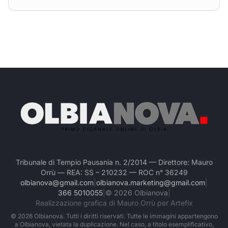
Tribunale di Tempio Pausania n. 2/2014 — Direttore: Mauro
Orrù — REA: SS – 210232 — ROC n° 36249
olbianova@gmail.com
|
olbianova.marketing@gmail.com
|
366 5010055
|
©
2026
Olbianova
|
Realizzazione grafica di Mauro Orrù per Artefix
©
2026
Olbianova. Tutti i diritti riservati. Tutte le immagini appartengono
a Olbianova, vietata la duplicazione. Nel caso, a titolo esemplificativo,